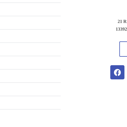
21 R
13392