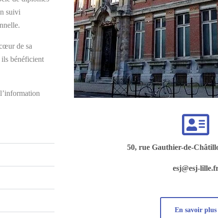
n suivi
nnelle.
 cœur de sa
ils bénéficient
l’information
50, rue Gauthier-de-Châtill
esj@esj-lille.f
En savoir plus