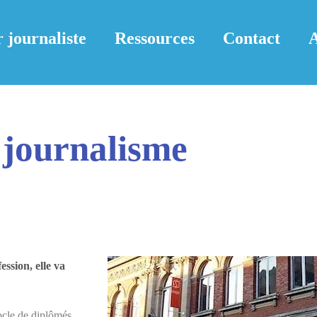
 journaliste
Ressources
Contact
A
 journalisme
ession, elle va
socle de diplômés