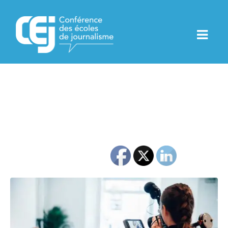
Sexisme dans les médias et
égalité des chances : deux
rencontres organisées par
l’IJBA